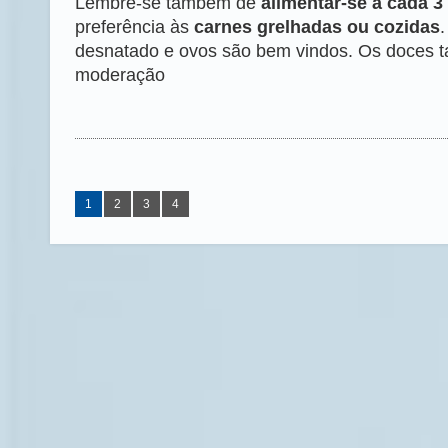
Lembre-se também de
alimentar-se a cada 3
preferência às
carnes grelhadas ou cozidas
.
desnatado e ovos são bem vindos. Os doces
moderação
1
2
3
4